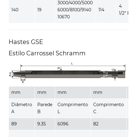
3000/4000/5000
4
140
19
6000/8100/9140
114
1/2” REG
10670
Hastes GSE
Estilo Carrossel Schramm
mm
mm
mm
mm
m
Diâmetro
Parede
Comprimento
Comprimento
Co
A
B
L
C
E
89
9.35
6096
82
70