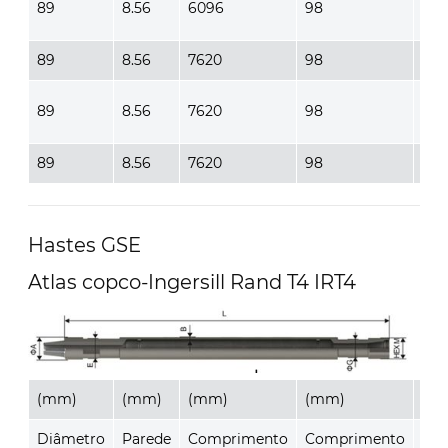
89
8.56
6096
98
57
89
8.56
7620
98
57
89
8.56
7620
98
57
89
8.56
7620
98
57
Hastes GSE
Atlas copco-Ingersill Rand T4 IRT4
(mm)
(mm)
(mm)
(mm)
(m
Diâmetro
Parede
Comprimento
Comprimento
Co