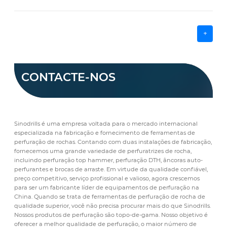
+
CONTACTE-NOS
Sinodrills é uma empresa voltada para o mercado internacional
especializada na fabricação e fornecimento de ferramentas de
perfuração de rochas. Contando com duas instalações de fabricação,
fornecemos uma grande variedade de perfuratrizes de rocha,
incluindo perfuração top hammer, perfuração DTH, âncoras auto-
perfurantes e brocas de arraste. Em virtude da qualidade confiável,
preço competitivo, serviço profissional e valioso, agora crescemos
para ser um fabricante líder de equipamentos de perfuração na
China. Quando se trata de ferramentas de perfuração de rocha de
qualidade superior, você não precisa procurar mais do que Sinodrills.
Nossos produtos de perfuração são topo-de-gama. Nosso objetivo é
oferecer a melhor qualidade de perfuração, o maior número de