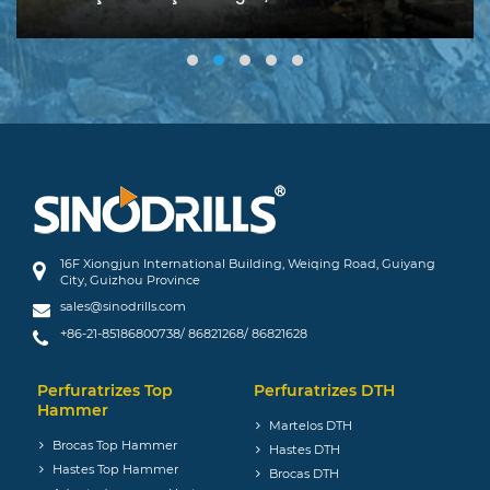
16F Xiongjun International Building, Weiqing Road, Guiyang
City, Guizhou Province
sales@sinodrills.com
+86-21-85186800738/ 86821268/ 86821628
Perfuratrizes Top
Perfuratrizes DTH
Hammer
Martelos DTH
Brocas Top Hammer
Hastes DTH
Hastes Top Hammer
Brocas DTH