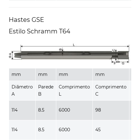
Hastes GSE
Estilo Schramm T64
mm
mm
mm
mm
m
Diâmetro
Parede
Comprimento
Comprimento
Co
A
B
L
C
E
114
8.5
6000
98
51
114
8.5
6000
45
51