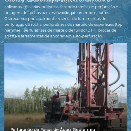
Nossos equipamentos de perfuração de rochas podem ser
aplicados em várias indústrias, fazendo tarefas de perfuração e
britagem de rochas para escavação, jateamento, e outros.
Oferecemos principalmente 4 séries de ferramentas de
perfuração de rocha: perfuratrizes de martelo de superfícies (top
hammer), perfuratrizes de martelo de fundo (DTH), brocas de
arraste e ferramentas de ancoragem auto-perfuração.
Perfuração de Poços de Água, Geotermia