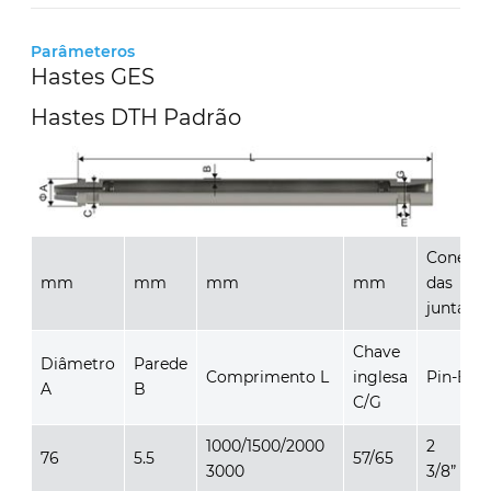
Parâmeteros
Hastes GES
Hastes DTH Padrão
Conexã
mm
mm
mm
mm
das
juntas
Chave
Diâmetro
Parede
Comprimento L
inglesa
Pin-Box
A
B
C/G
1000/1500/2000
2
76
5.5
57/65
3000
3/8” RE