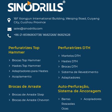
16F Xiongjun International Building, Weiqing Road, Guiyang
City, Guizhou Province
sales@sinodrills.com
+86-21-85186800738/ 86821268/ 86821628
Perfuratrizes Top
Perfuratrizes DTH
Hammer
Martelos DTH
Brocas Top Hammer
Hastes DTH
Hastes Top Hammer
Brocas DTH
Adaptadores para Hastes
Sistema de Revestimento
Acoplamento
Adaptadores
Brocas de Arraste
Auto-Perfuração,
Sistema de Âncoragem
Brocas de Arraste Step
Barras
Acopladores
Brocas de Arraste Chevron
Roscadas
Ocas