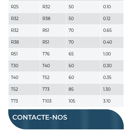
R25
R32
50
0.10
R32
R38
50
0.12
R32
R51
70
0.65
R38
R51
70
0.40
R51
T76
65
1.00
T30
T40
60
0.30
T40
T52
60
0.35
T52
T73
85
1.30
T73
T103
105
3.10
CONTACTE-NOS