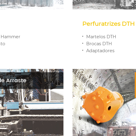
Perfuratrizes DTH
p Hammer
Martelos DTH
to
Brocas DTH
Adaptadores
de Arraste