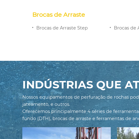
Brocas de Arraste
Brocas de Arraste Step
Brocas de 
INDÚSTRIAS QUE 
Nossos equipamentos de perfuração de rochas podem
jateamento, e outros.
Oferecemos principalmente 4 séries de ferramentas 
fundo (DTH), brocas de arraste e ferramentas de a