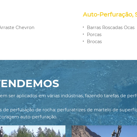
Auto-Perfuração,
Arraste Chevron
Barras Roscadas Ocas
Porcas
Brocas
ATENDEMOS
 ser aplicados em várias indústrias, fazendo tarefas de perf
de perfuração de rocha: perfuratrizes de martelo de superfíc
ncoragem auto-perfuração.