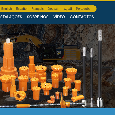
English
Español
Français
Deutsch
العربية
Português
NSTALAÇÕES
SOBRE NÓS
VÍDEO
CONTACTOS