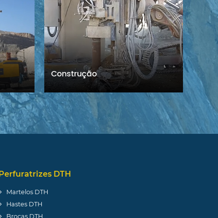
Construção
Esca
Perfuratrizes DTH
Martelos DTH
Hastes DTH
Brocas DTH