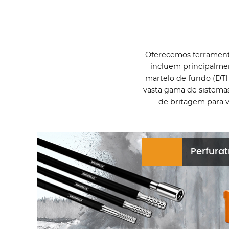
Oferecemos ferrament
incluem principalment
martelo de fundo (DTH
vasta gama de sistemas
de britagem para vá
Perfura